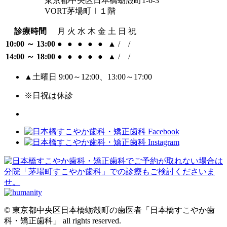
東京都中央区日本橋蛎殻町1-6-3
VORT茅場町Ⅰ１階
診療時間
月
火
水
木
金
土
日
祝
10:00 ～ 13:00
●
●
●
●
●
▲
/
/
14:00 ～ 18:00
●
●
●
●
●
▲
/
/
▲土曜日 9:00～12:00、13:00～17:00
※日祝は休診
© 東京都中央区日本橋蛎殻町の歯医者「日本橋すこやか歯
科・矯正歯科」 all rights reserved.