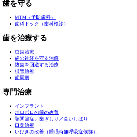
歯を守る
MTM（予防歯科）
歯科ドック（歯科検診）
歯を治療する
虫歯治療
歯の神経を守る治療
抜歯を回避する治療
根管治療
歯周病
専門治療
インプラント
ボロボロの歯の改善
顎関節症／歯ぎしり／食いしばり
口臭治療
いびきの改善（睡眠時無呼吸症候群）