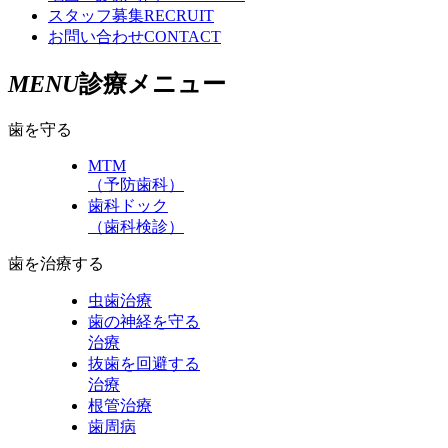
スタッフ募集
RECRUIT
お問い合わせ
CONTACT
MENU
診療メニュー
歯を守る
MTM
（予防歯科）
歯科ドック
（歯科検診）
歯を治療する
虫歯治療
歯の神経を守る
治療
抜歯を回避する
治療
根管治療
歯周病