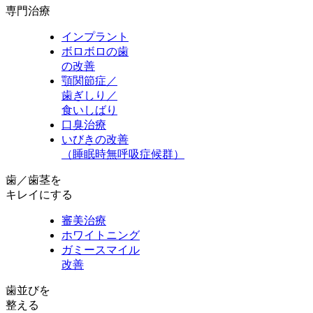
専門治療
インプラント
ボロボロの歯
の改善
顎関節症／
歯ぎしり／
食いしばり
口臭治療
いびきの改善
（睡眠時無呼吸症候群）
歯／歯茎を
キレイにする
審美治療
ホワイトニング
ガミースマイル
改善
歯並びを
整える