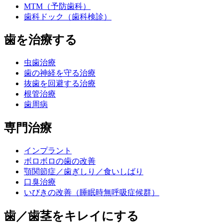
MTM（予防歯科）
歯科ドック（歯科検診）
歯を治療する
虫歯治療
歯の神経を守る治療
抜歯を回避する治療
根管治療
歯周病
専門治療
インプラント
ボロボロの歯の改善
顎関節症／歯ぎしり／食いしばり
口臭治療
いびきの改善（睡眠時無呼吸症候群）
歯／歯茎をキレイにする