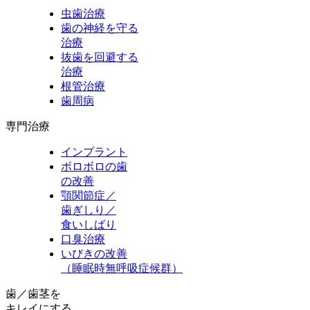
虫歯治療
歯の神経を守る
治療
抜歯を回避する
治療
根管治療
歯周病
専門治療
インプラント
ボロボロの歯
の改善
顎関節症／
歯ぎしり／
食いしばり
口臭治療
いびきの改善
（睡眠時無呼吸症候群）
歯／歯茎を
キレイにする