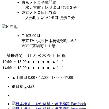
東京メトロ半蔵門線
「水天宮前」駅６出口 徒歩３分
東京メトロ日比谷線
「人形町」駅 A2出口 徒歩７分
〒103-0014
東京都中央区日本橋蛎殻町1-6-3
VORT茅場町Ⅰ１階
診療時間
月
火
水
木
金
土
日
祝
10:00 ～ 13:00
●
●
●
●
●
▲
/
/
14:00 ～ 18:00
●
●
●
●
●
▲
/
/
▲土曜日 9:00～12:00、13:00～17:00
※日祝は休診