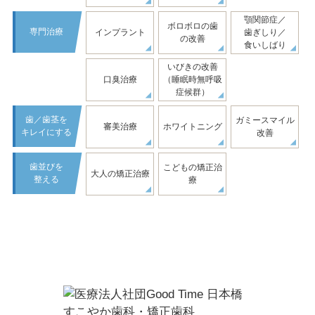
顎関節症／
ボロボロの歯
専門治療
インプラント
歯ぎしり／
の改善
食いしばり
いびきの改善
口臭治療
（睡眠時無呼吸
症候群）
歯／歯茎を
ガミースマイル
審美治療
ホワイトニング
キレイにする
改善
歯並びを
こどもの矯正治
大人の矯正治療
整える
療