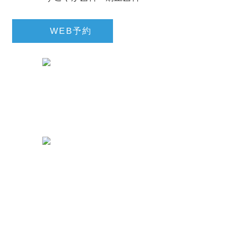
03-5695-0955
WEB予約
東京メトロ日比谷線・東西線
「茅場町」駅４a出口 徒歩３分
東京メトロ半蔵門線
「水天宮前」駅６出口 徒歩３分
東京メトロ日比谷線
「人形町」駅 A2出口 徒歩７分
〒103-0014
東京都中央区日本橋蛎殻町1-6-3
VORT茅場町Ⅰ１階
診療時間
月
火
水
木
金
土
日
祝
10:00 ～ 13:00
●
●
●
●
●
▲
/
/
14:00 ～ 18:00
●
●
●
●
●
▲
/
/