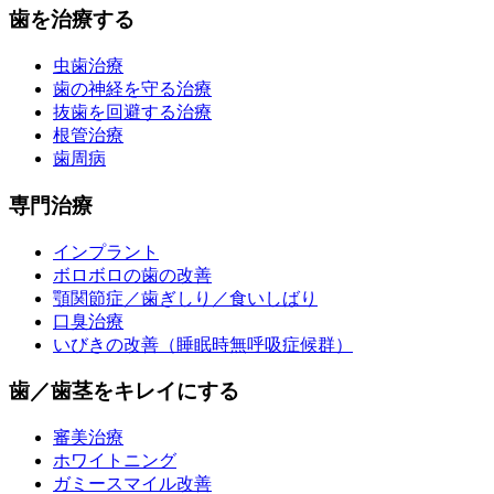
歯を治療する
虫歯治療
歯の神経を守る治療
抜歯を回避する治療
根管治療
歯周病
専門治療
インプラント
ボロボロの歯の改善
顎関節症／歯ぎしり／食いしばり
口臭治療
いびきの改善
（睡眠時無呼吸症候群）
歯／歯茎をキレイにする
審美治療
ホワイトニング
ガミースマイル改善