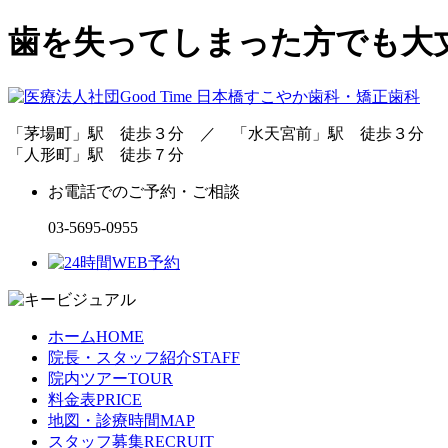
歯を失ってしまった方でも大
「茅場町」駅 徒歩３分 ／ 「水天宮前」駅 徒歩３分
「人形町」駅 徒歩７分
お電話でのご予約・ご相談
03-5695-0955
ホーム
HOME
院長・スタッフ紹介
STAFF
院内ツアー
TOUR
料金表
PRICE
地図・診療時間
MAP
スタッフ募集
RECRUIT