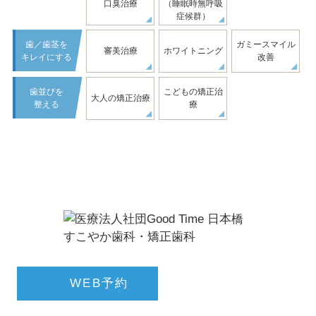
口臭治療
（睡眠時無呼吸
症候群）
歯／歯茎を
ガミースマイル
審美治療
ホワイトニング
キレイにする
改善
歯並びを
こどもの矯正治
大人の矯正治療
整える
療
03-5695-0955
WEB予約