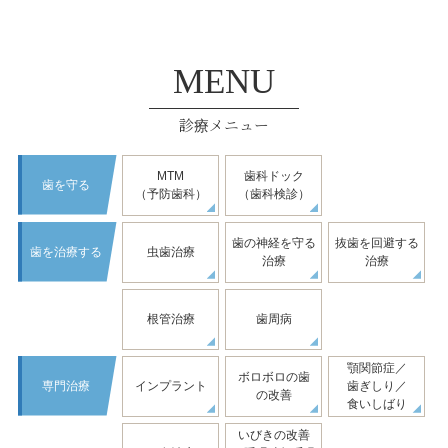
MENU
診療メニュー
MTM
歯科ドック
歯を守る
（予防歯科）
（歯科検診）
歯の神経を守る
抜歯を回避する
歯を治療する
虫歯治療
治療
治療
根管治療
歯周病
顎関節症／
ボロボロの歯
専門治療
インプラント
歯ぎしり／
の改善
食いしばり
いびきの改善