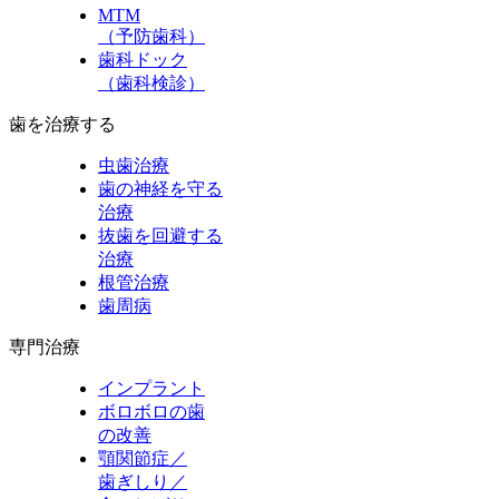
MTM
（予防歯科）
歯科ドック
（歯科検診）
歯を治療する
虫歯治療
歯の神経を守る
治療
抜歯を回避する
治療
根管治療
歯周病
専門治療
インプラント
ボロボロの歯
の改善
顎関節症／
歯ぎしり／