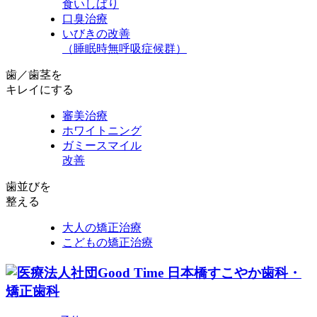
食いしばり
口臭治療
いびきの改善
（睡眠時無呼吸症候群）
歯／歯茎を
キレイにする
審美治療
ホワイトニング
ガミースマイル
改善
歯並びを
整える
大人の矯正治療
こどもの矯正治療