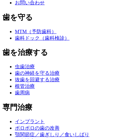
お問い合わせ
歯を守る
MTM（予防歯科）
歯科ドック（歯科検診）
歯を治療する
虫歯治療
歯の神経を守る治療
抜歯を回避する治療
根管治療
歯周病
専門治療
インプラント
ボロボロの歯の改善
顎関節症／歯ぎしり／食いしばり