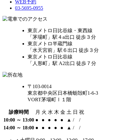
WEB予約
03-5695-0955
東京メトロ日比谷線・東西線
「茅場町」駅４a出口 徒歩３分
東京メトロ半蔵門線
「水天宮前」駅６出口 徒歩３分
東京メトロ日比谷線
「人形町」駅 A2出口 徒歩７分
〒103-0014
東京都中央区日本橋蛎殻町1-6-3
VORT茅場町Ⅰ１階
診療時間
月
火
水
木
金
土
日
祝
10:00 ～ 13:00
●
●
●
●
●
▲
/
/
14:00 ～ 18:00
●
●
●
●
●
▲
/
/