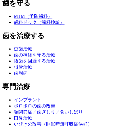
歯を守る
MTM（予防歯科）
歯科ドック（歯科検診）
歯を治療する
虫歯治療
歯の神経を守る治療
抜歯を回避する治療
根管治療
歯周病
専門治療
インプラント
ボロボロの歯の改善
顎関節症／歯ぎしり／食いしばり
口臭治療
いびきの改善（睡眠時無呼吸症候群）