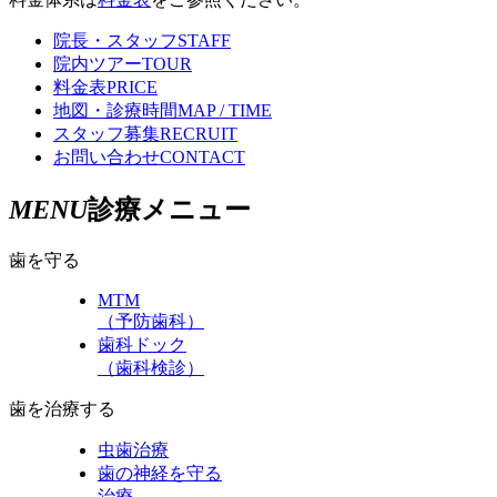
院長・スタッフ
STAFF
院内ツアー
TOUR
料金表
PRICE
地図・診療時間
MAP / TIME
スタッフ募集
RECRUIT
お問い合わせ
CONTACT
MENU
診療メニュー
歯を守る
MTM
（予防歯科）
歯科ドック
（歯科検診）
歯を治療する
虫歯治療
歯の神経を守る
治療