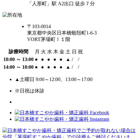
「人形町」駅 A2出口 徒歩７分
〒103-0014
東京都中央区日本橋蛎殻町1-6-3
VORT茅場町Ⅰ１階
診療時間
月
火
水
木
金
土
日
祝
10:00 ～ 13:00
●
●
●
●
●
▲
/
/
14:00 ～ 18:00
●
●
●
●
●
▲
/
/
▲土曜日 9:00～12:00、13:00～17:00
※日祝は休診