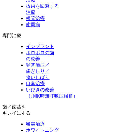
抜歯を回避する
治療
根管治療
歯周病
専門治療
インプラント
ボロボロの歯
の改善
顎関節症／
歯ぎしり／
食いしばり
口臭治療
いびきの改善
（睡眠時無呼吸症候群）
歯／歯茎を
キレイにする
審美治療
ホワイトニング